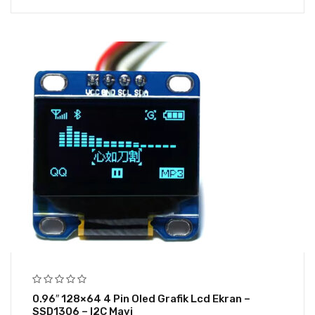
0.96″ 128×64 4 Pin Oled Grafik Lcd Ekran –
SSD1306 – I2C Mavi