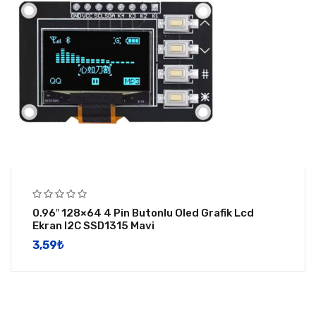
0.96″ 128×64 4 Pin Butonlu Oled Grafik Lcd
Ekran I2C SSD1315 Mavi
3,59
​₺