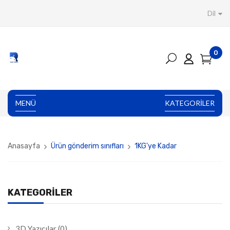
Dil
0
MENÜ
KATEGORILER
Anasayfa
Ürün gönderim sınıfları
1KG'ye Kadar
KATEGORILER
3D Yazıcılar
(0)