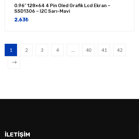
0.96″ 128×64 4 Pin Oled Grafik Lcd Ekran –
SSD1306 – I2C Sarı-Mavi
2,63
​₺
1
2
3
4
…
40
41
42
İLETIŞIM