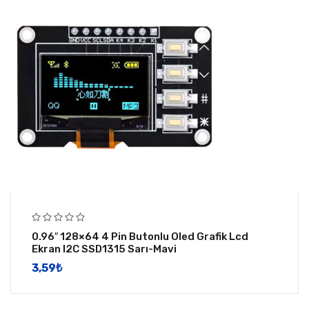
0.96″ 128×64 4 Pin Butonlu Oled Grafik Lcd
Ekran I2C SSD1315 Sarı-Mavi
3,59
​₺