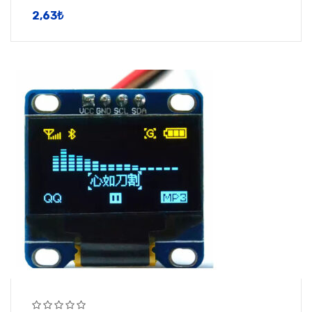
2,63
​₺