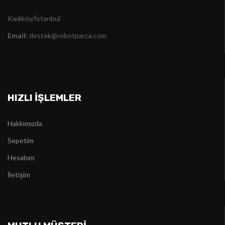
Kadıköy/İstanbul
Email:
destek@robotparca.com
HIZLI İŞLEMLER
Hakkımızda
Sepetim
Hesabım
İletişim