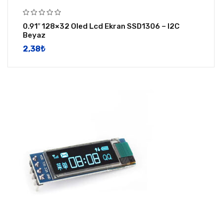
0.91″ 128×32 Oled Lcd Ekran SSD1306 – I2C
Beyaz
2,38
​₺