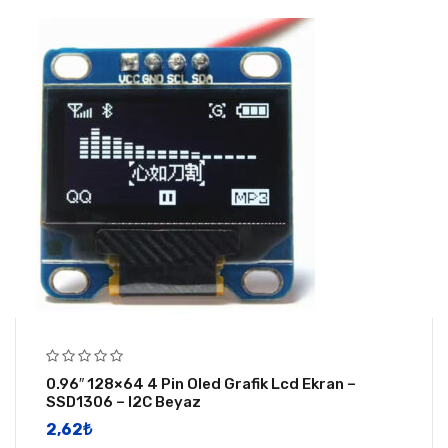
0.96″ 128×64 4 Pin Oled Grafik Lcd Ekran –
SSD1306 – I2C Beyaz
2,62
​₺