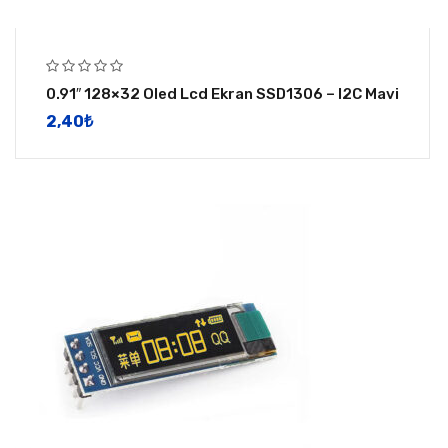
0.91″ 128×32 Oled Lcd Ekran SSD1306 – I2C Mavi
2,40
​₺