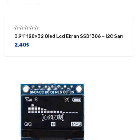
0.91″ 128×32 Oled Lcd Ekran SSD1306 – I2C Sarı
2,40
​₺