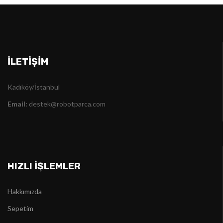
İLETIŞIM
Kadıköy/İstanbul
Email:
destek@robotparca.com
HIZLI İŞLEMLER
Hakkımızda
Sepetim