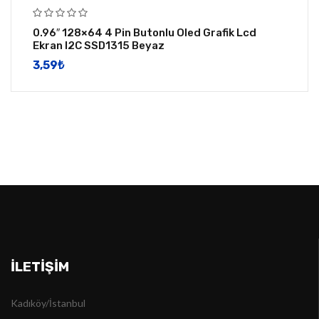
0.96″ 128×64 4 Pin Butonlu Oled Grafik Lcd
Ekran I2C SSD1315 Beyaz
3,59
​₺
İLETIŞIM
Kadıköy/İstanbul