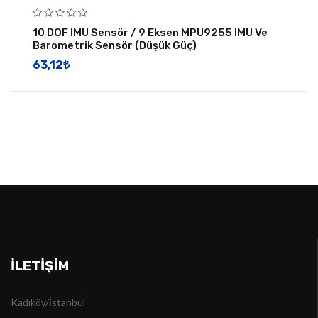
10 DOF IMU Sensör / 9 Eksen MPU9255 IMU Ve
Barometrik Sensör (Düşük Güç)
63,12
​₺
İLETIŞIM
Kadıköy/İstanbul