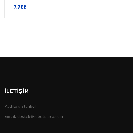
7,78
​₺
İLETIŞIM
Kadıköy/İstanbul
Email:
destek@robotparca.com