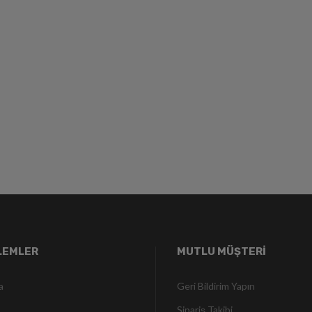
ŞLEMLER
MUTLU MÜŞTERİ
a
Geri Bildirim Yapın
Sipariş Takibi