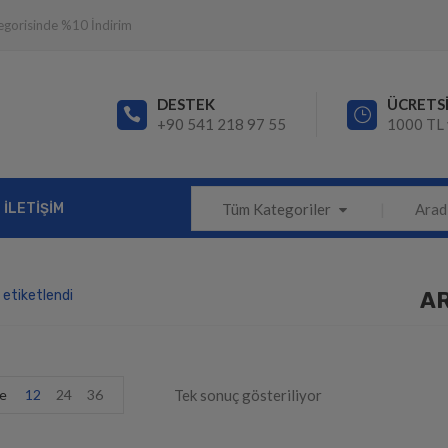
egorisinde %10 İndirim
DESTEK
ÜCRETS
+90 541 218 97 55
1000 TL 
İLETIŞIM
Tüm Kategoriler
 etiketlendi
AR
e
12
24
36
Tek sonuç gösteriliyor