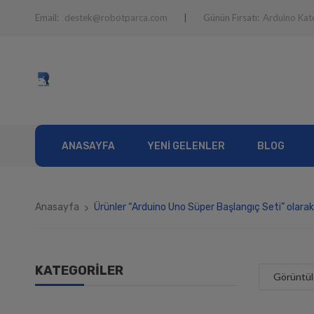
Email:
destek@robotparca.com
Günün Fırsatı:
Arduino Kat
ANASAYFA
YENI GELENLER
BLOG
Anasayfa
Ürünler “Arduino Uno Süper Başlangıç Seti” olarak
KATEGORILER
Görüntül