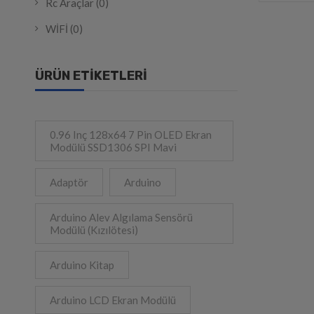
Rc Araçlar
(0)
WİFİ
(0)
ÜRÜN ETIKETLERI
0.96 Inç 128x64 7 Pin OLED Ekran
Modülü SSD1306 SPI Mavi
Adaptör
Arduino
Arduino Alev Algılama Sensörü
Modülü (Kızılötesi)
Arduino Kitap
Arduino LCD Ekran Modülü