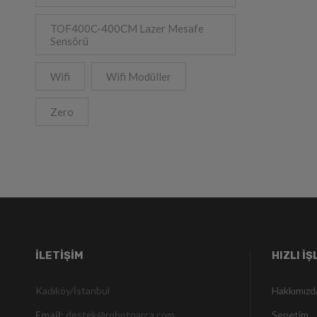
TOF400C-400CM Lazer Mesafe
Sensörü
Wifi
Wifi Modüller
Zero
İLETIŞIM
HIZLI İ
Kadıköy/İstanbul
Hakkımızd
Email:
destek@robotparca.com
Sepetim