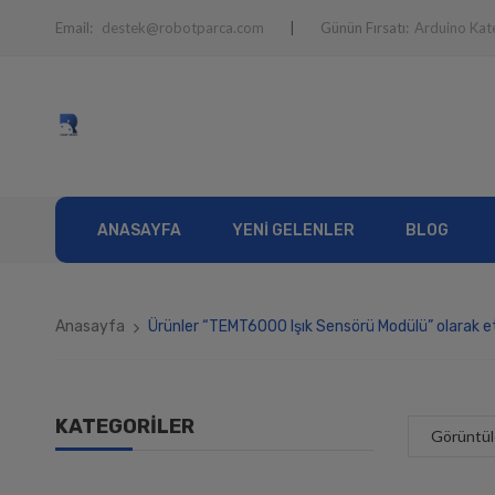
Email:
destek@robotparca.com
Günün Fırsatı:
Arduino Kat
ANASAYFA
YENI GELENLER
BLOG
Anasayfa
Ürünler “TEMT6000 Işık Sensörü Modülü” olarak e
KATEGORILER
Görüntül