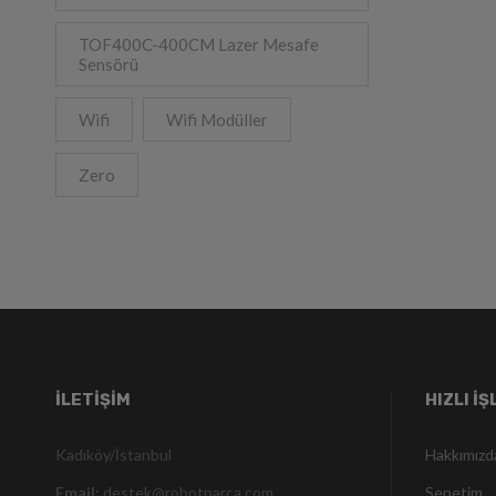
TOF400C-400CM Lazer Mesafe
Sensörü
Wifi
Wifi Modüller
Zero
İLETIŞIM
HIZLI İ
Kadıköy/İstanbul
Hakkımızd
Email:
destek@robotparca.com
Sepetim