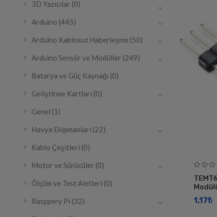
3D Yazıcılar
(0)
Arduino
(445)
Arduino Kablosuz Haberleşme
(50)
Arduino Sensör ve Modüller
(249)
Batarya ve Güç Kaynağı
(0)
Geliştirme Kartları
(0)
Genel
(1)
Havya Ekipmanları
(22)
Kablo Çeşitleri
(0)
Motor ve Sürücüler
(0)
TEMT6
Ölçüm ve Test Aletleri
(0)
Modül
1,17
​₺
Rasppery Pi
(32)