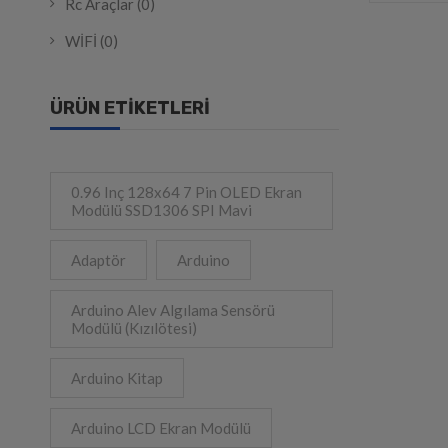
Rc Araçlar
(0)
WİFİ
(0)
ÜRÜN ETIKETLERI
0.96 Inç 128x64 7 Pin OLED Ekran
Modülü SSD1306 SPI Mavi
Adaptör
Arduino
Arduino Alev Algılama Sensörü
Modülü (Kızılötesi)
Arduino Kitap
Arduino LCD Ekran Modülü