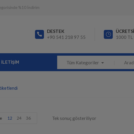
egorisinde %10 İndirim
DESTEK
ÜCRETS
+90 541 218 97 55
1000 TL 
İLETIŞIM
Tüm Kategoriler
tiketlendi
e
12
24
36
Tek sonuç gösteriliyor