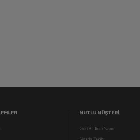
ŞLEMLER
MUTLU MÜŞTERİ
a
Geri Bildirim Yapın
Sipariş Takibi