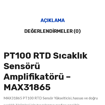
AÇIKLAMA
DEĞERLENDIRMELER (0)
PT100 RTD Sıcaklık
Sensörü
Amplifikatörü –
MAX31865
MAX31865 PT100 RTD Sensör Yükselticisi, hassas ve doğru
sıcaklık ölçümleri için tasarlanmış profesyonel bir