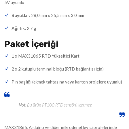
5V uyumlu
Boyutlar:
28,0 mm x 25,5 mm x 3,0 mm
Ağırlık:
2,7 g
Paket İçeriği
1 x MAX31865 RTD Yükseltici Kart
2 x 2 kutuplu terminal bloğu (RTD bağlantısı için)
Pin başlığı (ekmek tahtasına veya karton projelere uyumlu)
Not:
Bu ürün PT100 RTD sensörü içermez.
MAX31865, Arduino ve diğer mikrodenetleyici projelerinde