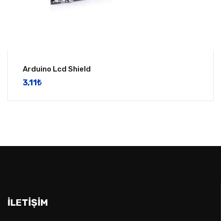
Arduino Lcd Shield
3,11
​₺
İLETIŞIM