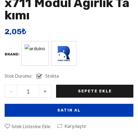
X711 Modül Ağırlık Ta
Kımı
2,05
​₺
BRAND:
Stok Durumu:
Stokta
Alternative:
-
+
SEPETE EKLE
SATIN AL
Karşılaştır
İstek Listesine Ekle