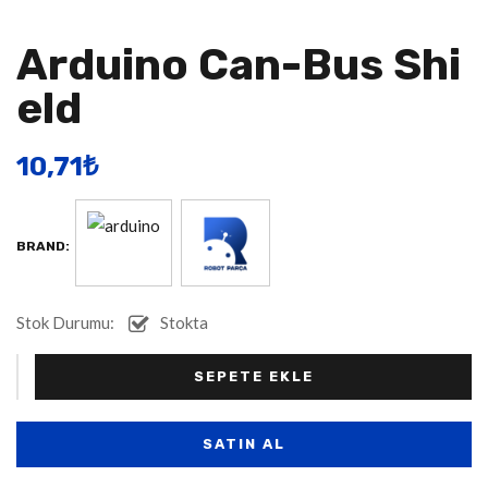
Arduino Can-Bus Shi
Eld
10,71
​₺
BRAND:
Stok Durumu:
Stokta
Alternative:
+
-
SEPETE EKLE
SATIN AL