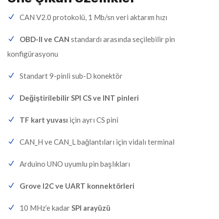
CAN V2.0 protokolü, 1 Mb/sn veri aktarım hızı
OBD-II ve CAN
standardı arasında seçilebilir pin
konfigürasyonu
Standart 9-pinli sub-D konektör
Değiştirilebilir SPI CS ve INT pinleri
TF kart yuvası
için ayrı CS pini
CAN_H ve CAN_L bağlantıları için vidalı terminal
Arduino UNO uyumlu pin başlıkları
Grove I2C ve UART konnektörleri
10 MHz’e kadar
SPI arayüzü