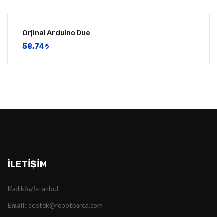
Orjinal Arduino Due
58,74
​₺
İLETIŞIM
Kadıköy/İstanbul
Email:
destek@robotparca.com