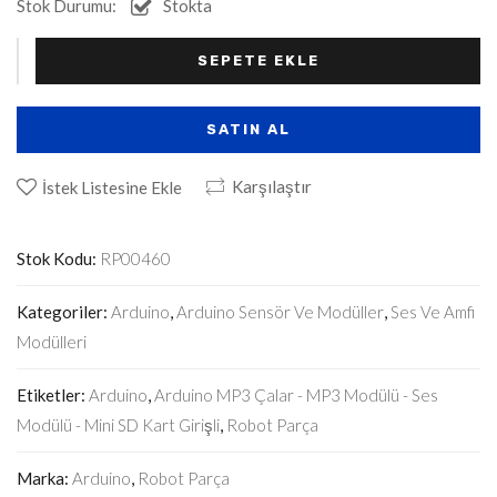
Stok Durumu:
Stokta
Alternative:
+
-
SEPETE EKLE
SATIN AL
Karşılaştır
İstek Listesine Ekle
Stok Kodu:
RP00460
Kategoriler:
Arduino
,
Arduino Sensör Ve Modüller
,
Ses Ve Amfi
Modülleri
Etiketler:
Arduino
,
Arduino MP3 Çalar - MP3 Modülü - Ses
Modülü - Mini SD Kart Girişli
,
Robot Parça
Marka:
Arduino
,
Robot Parça