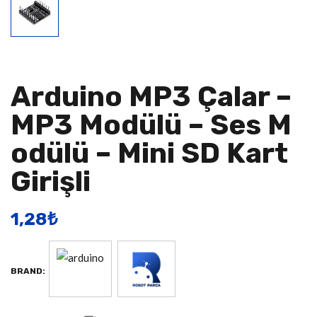
Arduino MP3 Çalar –
MP3 Modülü – Ses M
Odülü – Mini SD Kart
Girişli
1,28
​₺
BRAND: