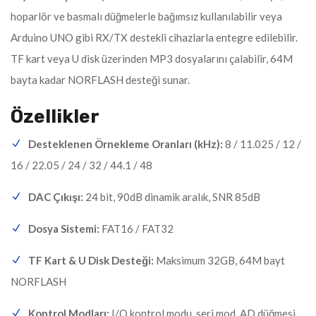
hoparlör ve basmalı düğmelerle bağımsız kullanılabilir veya
Arduino UNO gibi RX/TX destekli cihazlarla entegre edilebilir.
TF kart veya U disk üzerinden MP3 dosyalarını çalabilir, 64M
bayta kadar NORFLASH desteği sunar.
Özellikler
Desteklenen Örnekleme Oranları (kHz):
8 / 11.025 / 12 /
16 / 22.05 / 24 / 32 / 44.1 / 48
DAC Çıkışı:
24 bit, 90dB dinamik aralık, SNR 85dB
Dosya Sistemi:
FAT16 / FAT32
TF Kart & U Disk Desteği:
Maksimum 32GB, 64M bayt
NORFLASH
Kontrol Modları:
I/O kontrol modu, seri mod, AD düğmesi