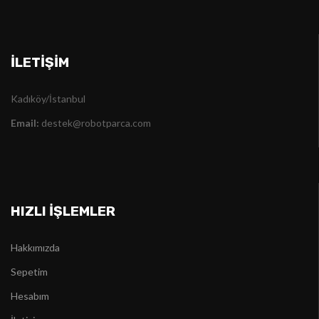
İLETIŞIM
Kadıköy/İstanbul
Email:
destek@robotparca.com
HIZLI İŞLEMLER
Hakkımızda
Sepetim
Hesabım