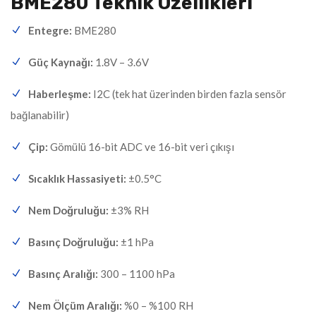
BME280 Teknik Özellikleri
Entegre:
BME280
Güç Kaynağı:
1.8V – 3.6V
Haberleşme:
I2C (tek hat üzerinden birden fazla sensör
bağlanabilir)
Çip:
Gömülü 16-bit ADC ve 16-bit veri çıkışı
Sıcaklık Hassasiyeti:
±0.5°C
Nem Doğruluğu:
±3% RH
Basınç Doğruluğu:
±1 hPa
Basınç Aralığı:
300 – 1100 hPa
Nem Ölçüm Aralığı:
%0 – %100 RH