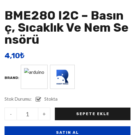
BME280 I2C – Basın
Ç, Sıcaklık Ve Nem Se
Nsörü
4,10
​₺
BRAND:
Stok Durumu:
Stokta
Alternative:
-
+
SEPETE EKLE
SATIN AL