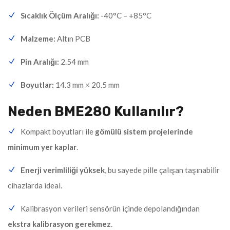
Sıcaklık Ölçüm Aralığı:
-40°C – +85°C
Malzeme:
Altın PCB
Pin Aralığı:
2.54 mm
Boyutlar:
14.3 mm × 20.5 mm
Neden BME280 Kullanılır?
Kompakt boyutları ile
gömülü sistem projelerinde
minimum yer kaplar
.
Enerji verimliliği yüksek
, bu sayede pille çalışan taşınabilir
cihazlarda ideal.
Kalibrasyon verileri sensörün içinde depolandığından
ekstra kalibrasyon gerekmez
.