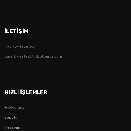
İLETIŞIM
Kadıköy/İstanbul
Email:
destek@robotparca.com
HIZLI İŞLEMLER
Hakkımızda
Sepetim
Hesabım