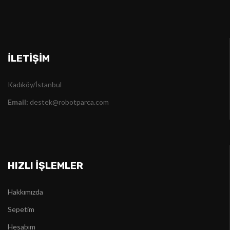
İLETIŞIM
Kadıköy/İstanbul
Email:
destek@robotparca.com
HIZLI İŞLEMLER
Hakkımızda
Sepetim
Hesabım