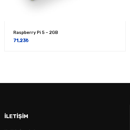
Raspberry Pi 5 – 2GB
71,23
​₺
İLETIŞIM